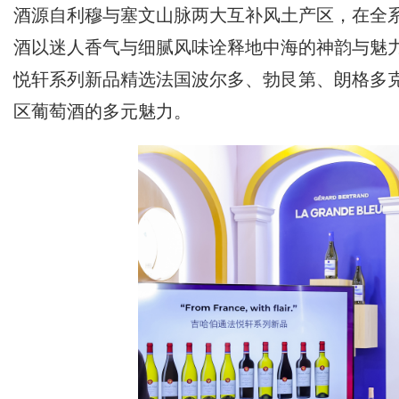
酒源自利穆与塞文山脉两大互补风土产区，在全
酒以迷人香气与细腻风味诠释地中海的神韵与魅
悦轩系列新品精选法国波尔多、勃艮第、朗格多
区葡萄酒的多元魅力。