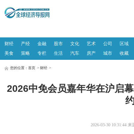
财经
产经
金融
股市
文化
艺术
公司
区域
美食
策略
专栏
生活
汽车
房产
城市
收藏
您的位置：
首页
>
财经
>
2026中免会员嘉年华在沪启幕
2026-03-30 10:31