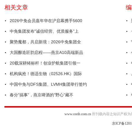
相关文章
编
2026中免会员嘉年华在沪启幕携手5600
中免集团发布"诚信经营、优质服务”上
聚势魔都，共启新境：2026中免集团全
大国酿造匠韵启程——燕京A10高端新品
20载深耕铸标杆！创业护航集团引领一
机构疯抢！德适生物（02526.HK）国际
中国中免与DFS集团、LVMH集团举行签约
春分"搞事”，燕京啤酒的"野心”藏不
www.ceeih.com.cn
所刊载内容之知识产权为
京ICP备1201