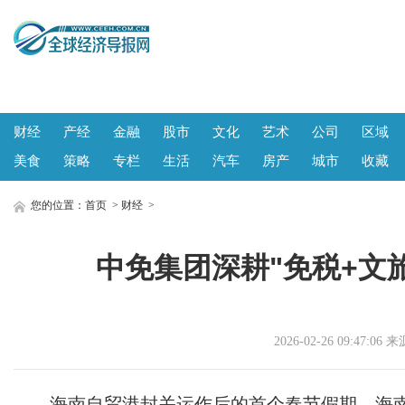
财经
产经
金融
股市
文化
艺术
公司
区域
美食
策略
专栏
生活
汽车
房产
城市
收藏
您的位置：
首页
>
财经
>
中免集团深耕"免税+文
2026-02-26 09:47
海南自贸港封关运作后的首个春节假期，海