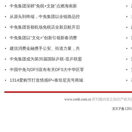
中免集团深耕"免税+文旅”点燃海南新
从源头到终端，中免集团以全链路品控
中免集团首都机场免税店全新启航开启
中免集团以"文化+”创新引领新春消费
建信消费金融携手公安、街道力量，共
中免集团成为第35届国际乒联-亚乒联盟
中国中免与DFS宣布有关DFS大中华区零
1314爱购节打造情感IP+泰坦尼克号商城
www.ceeih.com.cn
所刊载内容之知识产权为
京ICP备1201
违