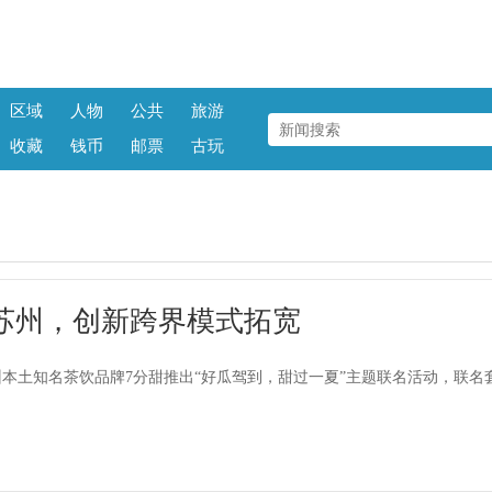
区域
人物
公共
旅游
收藏
钱币
邮票
古玩
苏州，创新跨界模式拓宽
本土知名茶饮品牌7分甜推出“好瓜驾到，甜过一夏”主题联名活动，联名