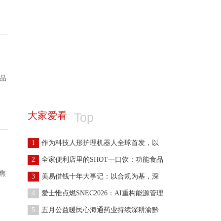
次品
大家爱看
Top
1
作为科技人形护理机器人全球首发，以
2
全家便利店里的SHOT一口饮：功能食品
焦
3
美易借钱十年大事记：以合规为基，深
4
爱士惟点燃SNEC2026：AI重构能源管理
5
五月公益暖民心海通药业持续深耕渝黔