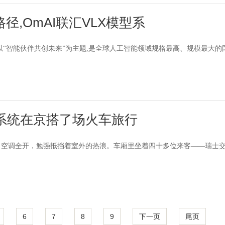
径,OmAI联汇VLX模型系
届大会以“智能伙伴共创未来”为主题,是全球人工智能领域规格最高、规模最大的
系统在京搭了场火车旅行
，空调全开，勉强抵挡着室外的热浪。车厢里坐着四十多位来客——瑞士
6
7
8
9
下一页
尾页