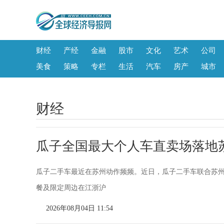
财经
产经
金融
股市
文化
艺术
公司
美食
策略
专栏
生活
汽车
房产
城市
财经
瓜子全国最大个人车直卖场落地
瓜子二手车最近在苏州动作频频。近日，瓜子二手车联合苏州
餐及限定周边在江浙沪
2026年08月04日 11:54