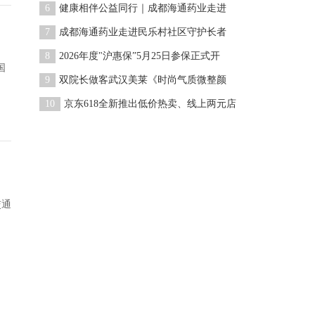
6
健康相伴公益同行｜成都海通药业走进
7
成都海通药业走进民乐村社区守护长者
8
2026年度"沪惠保”5月25日参保正式开
国
9
双院长做客武汉美莱《时尚气质微整颜
10
京东618全新推出低价热卖、线上两元店
交通