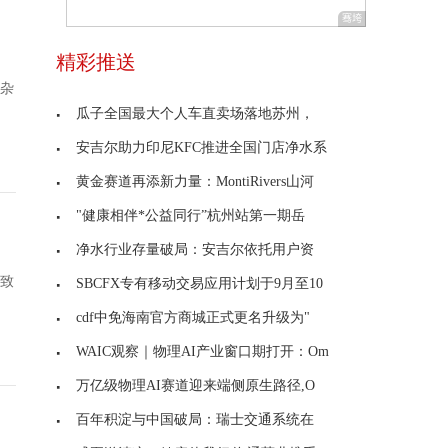
精彩推送
复杂
瓜子全国最大个人车直卖场落地苏州，
安吉尔助力印尼KFC推进全国门店净水系
黄金赛道再添新力量：MontiRivers山河
"健康相伴*公益同行”杭州站第一期岳
净水行业存量破局：安吉尔依托用户资
极致
SBCFX专有移动交易应用计划于9月至10
cdf中免海南官方商城正式更名升级为"
WAIC观察｜物理AI产业窗口期打开：Om
万亿级物理AI赛道迎来端侧原生路径,O
百年积淀与中国破局：瑞士交通系统在