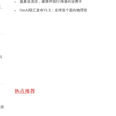
盛夏送清凉，健康伴我行|海通药业携手
,
OmAI联汇发布VLX：全球首个面向物理世
润
热点推荐
的重