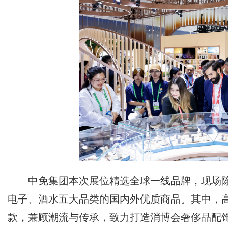
中免集团本次展位精选全球一线品牌，现场陈
电子、酒水五大品类的国内外优质商品。其中，
款，兼顾潮流与传承，致力打造消博会奢侈品配