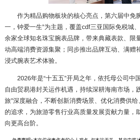
作为精品购物板块的核心亮点，第六届中免
一，钟爱一生”为主题，覆盖cdf三亚国际免税城、
余家全球知名珠宝腕表品牌，带来典藏表款、限量
动高端消费资源集聚；同步推出品牌互动、满赠
浸式腕表艺术体验。
2026年是“十五五”开局之年，依托母公司
自由贸易港封关运作机遇，持续深耕海南市场，践
旅”深度融合，不断创新消费场景、优化消费供
的追求，为旅游零售行业高质量发展贡献力量，
向更高台阶。