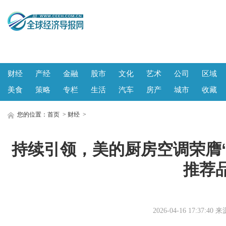
财经
产经
金融
股市
文化
艺术
公司
区域
美食
策略
专栏
生活
汽车
房产
城市
收藏
您的位置：
首页
>
财经
>
持续引领，美的厨房空调荣膺“
推荐
2026-04-16 17:37