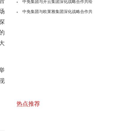
合
中免集团与开云集团深化战略合作共绘
场
中免集团与欧莱雅集团深化战略合作共
探
的
大
举
现
热点推荐