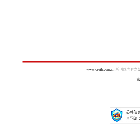
www.ceeih.com.cn
所刊载内容之
京