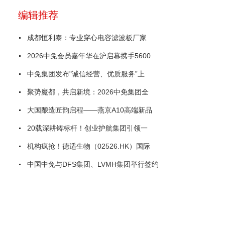
编辑推荐
成都恒利泰：专业穿心电容滤波板厂家
2026中免会员嘉年华在沪启幕携手5600
中免集团发布"诚信经营、优质服务”上
聚势魔都，共启新境：2026中免集团全
大国酿造匠韵启程——燕京A10高端新品
20载深耕铸标杆！创业护航集团引领一
机构疯抢！德适生物（02526.HK）国际
中国中免与DFS集团、LVMH集团举行签约