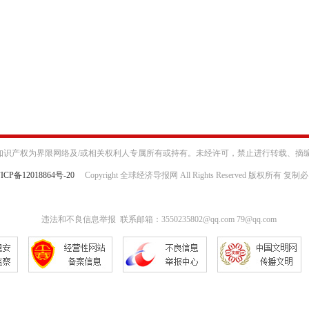
知识产权为界限网络及/或相关权利人专属所有或持有。未经许可，禁止进行转载、摘
ICP备12018864号-20
Copyright 全球经济导报网 All Rights Reserved 版权所有 复制
违法和不良信息举报 联系邮箱：3550235802@qq.com
79@qq.com