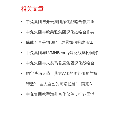
相关文章
中免集团与开云集团深化战略合作共绘
中免集团与欧莱雅集团深化战略合作共
储能不再是"配角”：远景如何构建HAL
中免集团与LVMHBeauty深化战略协同打
中免集团与人头马君度集团深化战略合
锚定快消大势：燕京A10的周期破局与价
缔造"中国人自己的高端拉格”：燕京A
中免集团携手海外合作伙伴，打造国潮