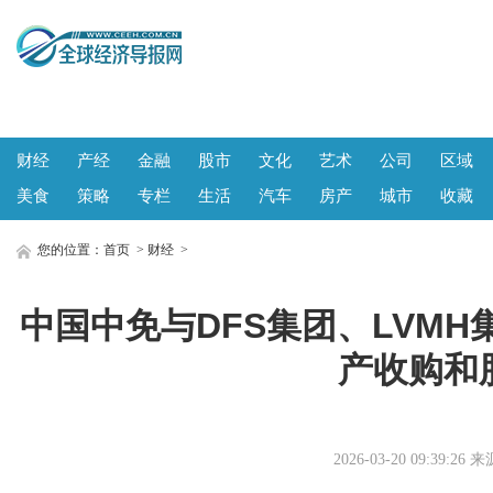
财经
产经
金融
股市
文化
艺术
公司
区域
美食
策略
专栏
生活
汽车
房产
城市
收藏
您的位置：
首页
>
财经
>
中国中免与DFS集团、LVM
产收购和
2026-03-20 09:39