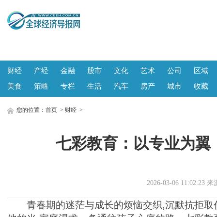
财经
产经
金融
股市
文化
艺术
公司
区域
美食
策略
专栏
生活
汽车
房产
城市
收藏
您的位置：
首页
>
财经
>
七彩教育：以专业为翼
2026-03-06 11:02
青春期的迷茫与成长的烦恼交织,沉默抗拒取