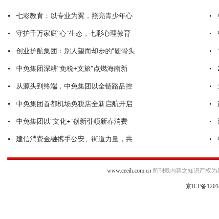
七彩教育：以专业为翼，照亮青少年心
守护千万家庭"心”生态，七彩心理教育
创业护航集团：别人望而却步的"硬骨头
中免集团深耕"免税+文旅”点燃海南新
从源头到终端，中免集团以全链路品控
中免集团首都机场免税店全新启航开启
中免集团以"文化+”创新引领新春消费
建信消费金融携手公安、街道力量，共
www.ceeih.com.cn
所刊载内容之知识产权为
京ICP备1201
违