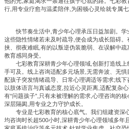
他的光,家庭渴求一条通往孩子心底的路。七彩教
行,用专业疗愈与温柔陪伴,为困顿心灵绘就专属
快节奏生活中,青少年心理承压日益加剧。学
这些隐性情绪若未及时疏导,便会成为成长阻碍。
挟、彻夜难眠,有的以叛逆伪装脆弱、在误解中疏
教育感同身受。
七彩教育深耕青少年心理领域,创新打造线上
手可及。线上咨询适配多元场景,无需奔波、无惧
配孩子突发情绪疏导、日常心理调适等需求;线下
以肢体语言与真诚态度,拉近心灵距离,适配复杂
有“问题孩子”,只有未被理解的需求,心理咨询的核
深层隔阂,用专业之力守护成长。
专业是七彩教育的核心底气。我们组建资深心
均咨询时长超500小时,深耕青少年心理领域多
家庭系统治疗等多元技术,针对学业焦虑、社交恐